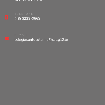
TELEFONE
(48) 3222-0663
E-MAIL
colegiosantacatarina@csc.g12.br