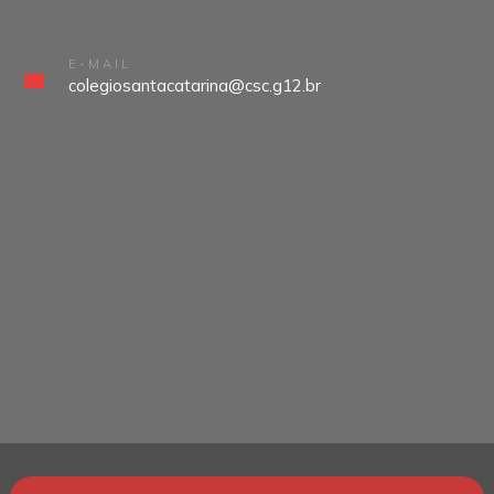
E-MAIL
colegiosantacatarina@csc.g12.br